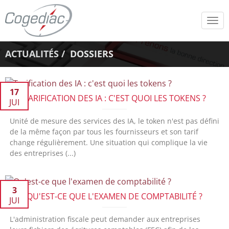
Tog
navi
ACTUALITÉS
DOSSIERS
17
TARIFICATION DES IA : C'EST QUOI LES TOKENS ?
JUI
Unité de mesure des services des IA, le token n'est pas défini
de la même façon par tous les fournisseurs et son tarif
change régulièrement. Une situation qui complique la vie
des entreprises (...)
3
QU'EST-CE QUE L'EXAMEN DE COMPTABILITÉ ?
JUI
L'administration fiscale peut demander aux entreprises