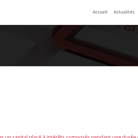
Accueil
Actualités
ar un capital placé à intérêts composés pendant une durée