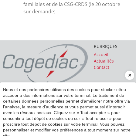
familiales et de la CSG-CRDS (le 20 octobre
sur demande)
RUBRIQUES
Accueil
Actualités
Contact
Nous et nos partenaires utilisons des cookies pour stocker et/ou
SIÈGE SOCIAL
accéder à des informations sur votre terminal. Le traitement de
4 rue Alfred Kastler
certaines données personnelles permet d'améliorer notre offre via
14000
CAEN
l'analyse, la mesure d'audience et vous permet aussi d’interagir
caen@cogediac.com
avec les réseaux sociaux. Cliquez sur « Tout accepter » pour
02 31 94 55 80
consentir à tout dépôt de cookies ou sur « Tout refuser » pour
proscrire tout dépôt de cookies sur votre terminal. Vous pouvez
INSCRIPTION À NOTRE LETTRE D'INFORMATION
personnaliser et modifier vos préférences à tout moment sur notre
site.