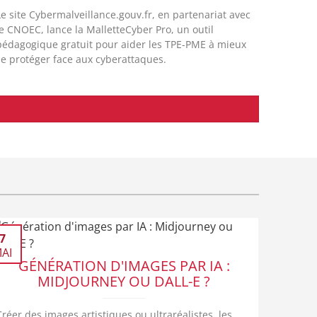
Le site Cybermalveillance.gouv.fr, en partenariat avec
le CNOEC, lance la MalletteCyber Pro, un outil
pédagogique gratuit pour aider les TPE-PME à mieux
se protéger face aux cyberattaques.
7
AI
GÉNÉRATION D'IMAGES PAR IA :
MIDJOURNEY OU DALL-E ?
Créer des images artistiques ou ultraréalistes, les