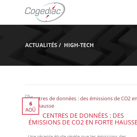
ACTUALITÉS
HIGH-TECH
6
AOÛ
CENTRES DE DONNÉES : DES
ÉMISSIONS DE CO2 EN FORTE HAUSS
Une récente étude révèle que les émissions des