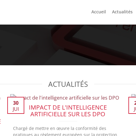
Accueil
Actualités
ACTUALITÉS
30
IMPACT DE L'INTELLIGENCE
JUI
J
ARTIFICIELLE SUR LES DPO
E
Chargé de mettre en œuvre la conformité des
pratiques au règlement européen sur la protection