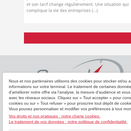
et son tarif change régulièrement. Une situation qui
complique la vie des entreprises (...)
Nous et nos partenaires utilisons des cookies pour stocker et/ou 
informations sur votre terminal. Le traitement de certaines donn
d'améliorer notre offre via l'analyse, la mesure d'audience et vous
avec les réseaux sociaux. Cliquez sur « Tout accepter » pour cons
cookies ou sur « Tout refuser » pour proscrire tout dépôt de cookie
SIÈGE SOCIAL
Vous pouvez personnaliser et modifier vos préférences à tout mom
4 rue Alfred Kastler
Vos droits et nos pratiques : notre charte cookies.
14000
CAEN
Le traitement de vos données : notre politique de confidentialité.
caen@cogediac.com
02 31 94 55 80