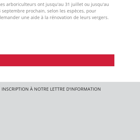
Les arboriculteurs ont jusqu'au 31 juillet ou jusqu'au
8 septembre prochain, selon les espèces, pour
demander une aide à la rénovation de leurs vergers.
INSCRIPTION À NOTRE LETTRE D'INFORMATION