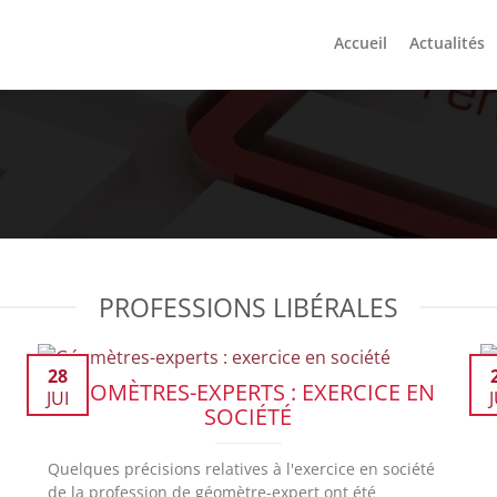
Accueil
Actualités
PROFESSIONS LIBÉRALES
28
GÉOMÈTRES-EXPERTS : EXERCICE EN
JUI
J
SOCIÉTÉ
Quelques précisions relatives à l'exercice en société
de la profession de géomètre-expert ont été